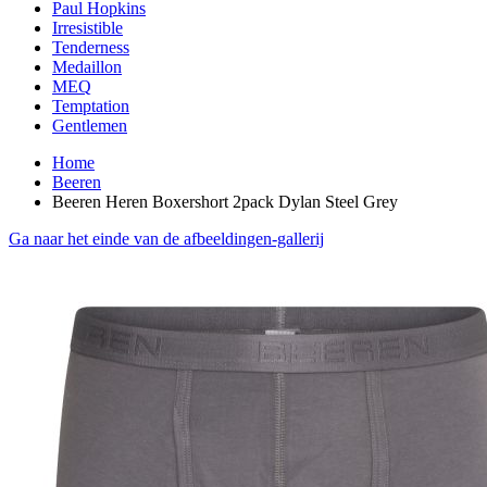
Paul Hopkins
Irresistible
Tenderness
Medaillon
MEQ
Temptation
Gentlemen
Home
Beeren
Beeren Heren Boxershort 2pack Dylan Steel Grey
Ga naar het einde van de afbeeldingen-gallerij