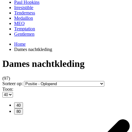
Paul Hopkins
Irresistible
Tenderness
Medaillon
MEQ
Temptation
Gentlemen
Home
Dames nachtkleding
Dames nachtkleding
(97)
Sorteer op:
Toon:
40
80