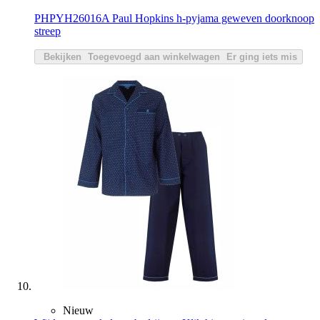
PHPYH26016A Paul Hopkins h-pyjama geweven doorknoop
streep
Bekijken
Toegevoegd aan winkelwagen
Er ging iets mis
Nieuw