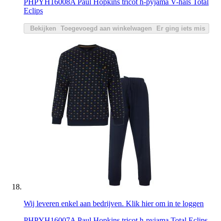
PHPYH16008A Paul Hopkins tricot h-pyjama V-hals Total
Eclips
Bekijken
Toegevoegd aan winkelwagen
Er ging iets mis
Wij leveren enkel aan bedrijven. Klik hier om in te loggen
PHPYH16007A Paul Hopkins tricot h-pyjama Total Eclips