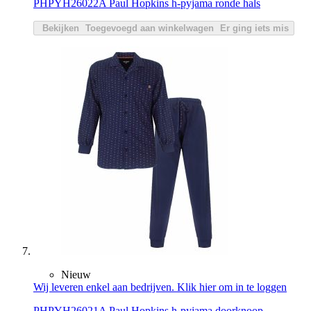
PHPYH26022A Paul Hopkins h-pyjama ronde hals
Bekijken
Toegevoegd aan winkelwagen
Er ging iets mis
Nieuw
Wij leveren enkel aan bedrijven. Klik hier om in te loggen
PHPYH26021A Paul Hopkins h-pyjama doorknoop