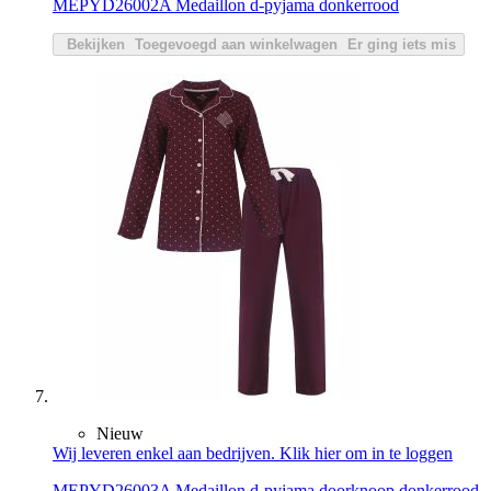
MEPYD26002A Medaillon d-pyjama donkerrood
Bekijken
Toegevoegd aan winkelwagen
Er ging iets mis
Nieuw
Wij leveren enkel aan bedrijven. Klik hier om in te loggen
MEPYD26003A Medaillon d-pyjama doorknoop donkerrood