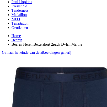
Paul Hopkins
Irresistible
Tenderness
Medaillon
MEQ
Temptation
Gentlemen
Home
Beeren
Beeren Heren Boxershort 2pack Dylan Marine
Ga naar het einde van de afbeeldingen-gallerij